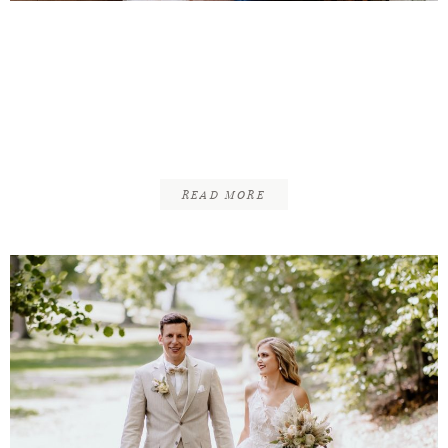
Alexander & Jana | First
Look & Standesamtliche
Trauung | Wolfenbüttel
Villa Seeliger
READ MORE