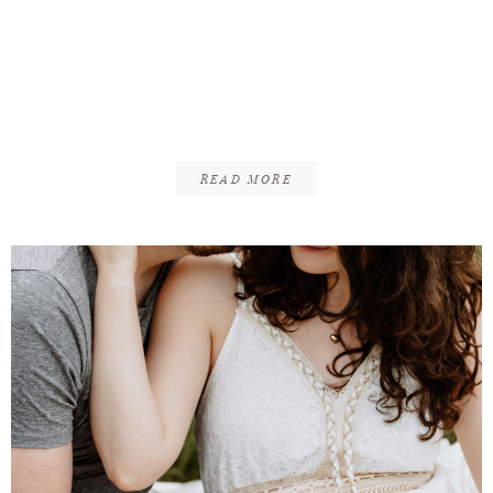
Andrè & Vivien | Freie
Trauung Neuseeland
Revival | Edelkastanie
Tülau
READ MORE