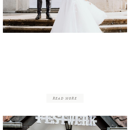
INFOS
KONTAKT
Marc & Sandra |
Standesamtliche Trauung
| Schloss Richmond
Braunschweig & Schloß
Wolfenbüttel
READ MORE