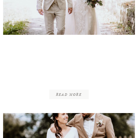
Tim & Anna |
Standesamtliche Trauung
| Kaiserpfalz Goslar &
Schloß Oelber
READ MORE