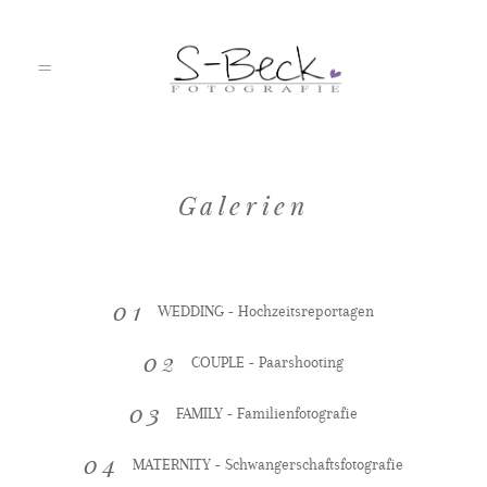
HOME
Galerien
PORTFOLIO
01
WEDDING - Hochzeitsreportagen
02
COUPLE - Paarshooting
ÜBER MICH
03
FAMILY - Familienfotografie
JOURNAL
04
MATERNITY - Schwangerschaftsfotografie