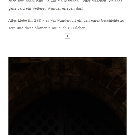
euch gewünscht habt. Es war ein Märchen – euer Märchen. Welches
ganz bald ein weiteres Wunder erleben darf.
Alles Liebe ihr 2 (3) – es war wundervoll ein Teil eurer Geschichte zu
sein und diese Momente mit euch zu erleben.