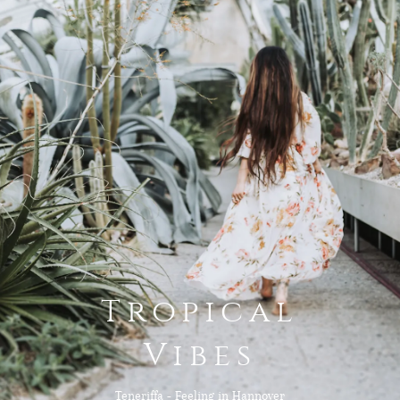
INFOS
KONTAKT
Tropical
Vibes
Teneriffa - Feeling in Hannover