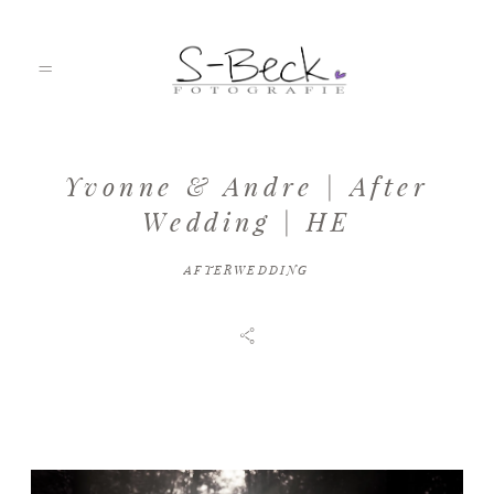
Yvonne & Andre | After
HOME
Wedding | HE
AFTERWEDDING
PORTFOLIO
ÜBER MICH
JOURNAL