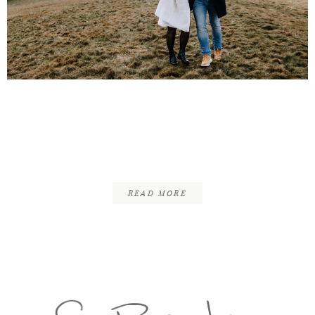
INFOS
KONTAKT
Tim & Melina |
Engagement Shoot | Goslar
– Harz
READ MORE