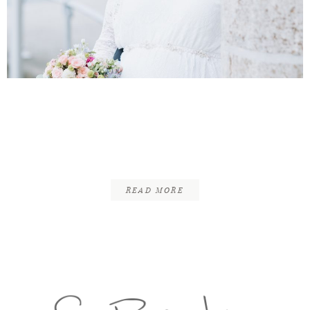
INFOS
KONTAKT
Alexander & Janin |
Standesamtliche Trauung
| Hannover
READ MORE