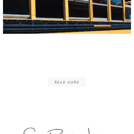
INFOS
KONTAKT
Junggesellinnenabschied
mit Überraschungseffekt –
Hannover
READ MORE