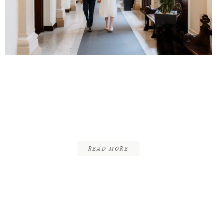
INFOS
KONTAKT
Tim & Sabrina |
Standesamtliche Trauung
| Standesamt
Braunschweig
READ MORE