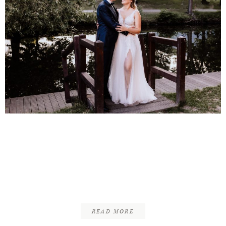
Christian & Laura |
Kirchliche Trauung |
Steigenberger
Braunschweig – Ölper
READ MORE