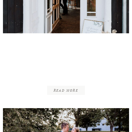
INFOS
KONTAKT
Dirk & Kathi | Getting
Ready, Standesamt &
Freie Trauung | Sickte &
Festwerk Unter den Eichen
READ MORE