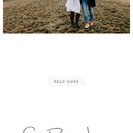
INFOS
KONTAKT
Tim & Melina |
Engagement Shoot | Goslar
– Harz
READ MORE